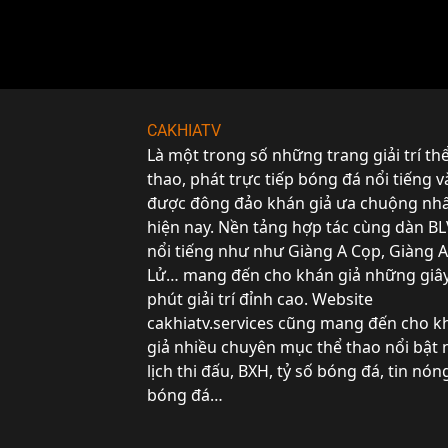
Tỷ số hiện tại:
0 - 0
CAKHIATV
Là một trong số những trang giải trí th
thao, phát trực tiếp bóng đá nổi tiếng v
được đông đảo khán giả ưa chuộng nh
hiện nay. Nền tảng hợp tác cùng dàn B
nổi tiếng như như Giàng A Cọp, Giàng A
Lử… mang đến cho khán giả những giâ
phút giải trí đỉnh cao. Website
cakhiatv.services
cũng mang đến cho k
giả nhiều chuyên mục thể thao nổi bật 
lịch thi đấu, BXH, tỷ số bóng đá, tin nón
bóng đá…