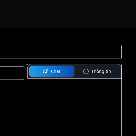
Chat
Thông tin