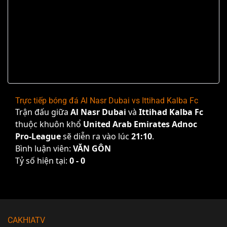
Trực tiếp bóng đá Al Nasr Dubai vs Ittihad Kalba Fc
Trận đấu giữa
Al Nasr Dubai
và
Ittihad Kalba Fc
thuộc khuôn khổ
United Arab Emirates Adnoc
Pro-League
sẽ diễn ra vào lúc
21:10
.
Bình luận viên:
VĂN GÔN
Tỷ số hiện tại:
0 - 0
CAKHIATV