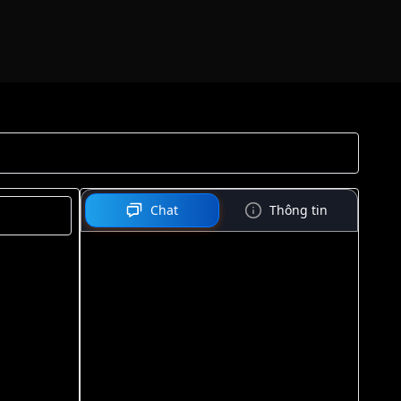
Chat
Thông tin