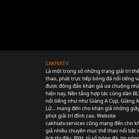
Trực tiếp bóng đá Bukhara State University vs Buxoro 
Trận đấu giữa
Bukhara State University
và
Buxor
Bình luận viên:
GIÀNG A MIKE
Tỷ số hiện tại:
0 - 0
CAKHIATV
Là một trong số những trang giải trí th
thao, phát trực tiếp bóng đá nổi tiếng v
được đông đảo khán giả ưa chuộng nh
hiện nay. Nền tảng hợp tác cùng dàn B
nổi tiếng như như Giàng A Cọp, Giàng A
Lử… mang đến cho khán giả những giâ
phút giải trí đỉnh cao. Website
cakhiatv.services
cũng mang đến cho k
giả nhiều chuyên mục thể thao nổi bật 
lịch thi đấu, BXH, tỷ số bóng đá, tin nón