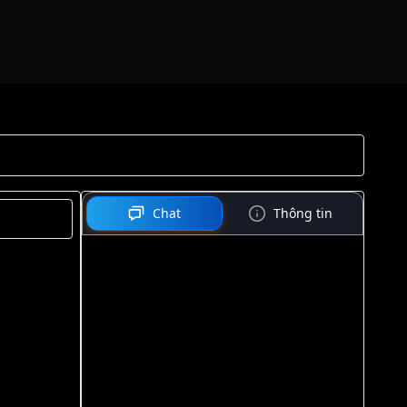
Chat
Thông tin