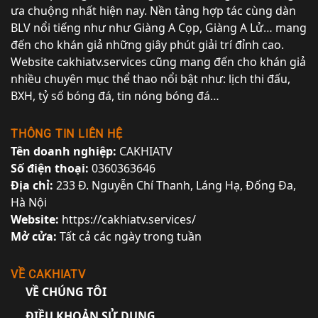
ưa chuộng nhất hiện nay. Nền tảng hợp tác cùng dàn
BLV nổi tiếng như như Giàng A Cọp, Giàng A Lử… mang
đến cho khán giả những giây phút giải trí đỉnh cao.
Website
cakhiatv.services
cũng mang đến cho khán giả
nhiều chuyên mục thể thao nổi bật như: lịch thi đấu,
BXH, tỷ số bóng đá, tin nóng bóng đá…
THÔNG TIN LIÊN HỆ
Tên doanh nghiệp:
CAKHIATV
Số điện thoại:
0360363646
Địa chỉ:
233 Đ. Nguyễn Chí Thanh, Láng Hạ, Đống Đa,
Hà Nội
Website:
https://cakhiatv.services/
Mở cửa:
Tất cả các ngày trong tuần
VỀ CAKHIATV
VỀ CHÚNG TÔI
ĐIỀU KHOẢN SỬ DỤNG