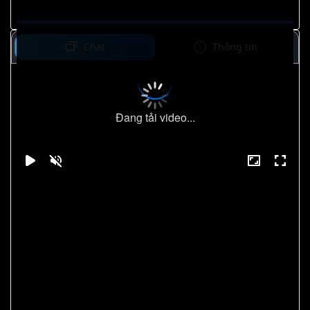
Chat
Thông tin
Đang tải video...