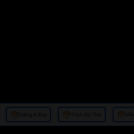
Giàng A Rùa
Thích Đủ Thứ
VĂ