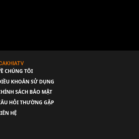
CAKHIATV
VỀ CHÚNG TÔI
ĐIỀU KHOẢN SỬ DỤNG
CHÍNH SÁCH BẢO MẬT
CÂU HỎI THƯỜNG GẶP
LIÊN HỆ