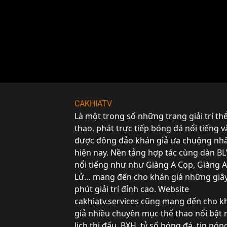
Trực tiếp bóng đá Fc Barcelona vs Real Madrid
Trận đấu giữa
Fc Barcelona
và
Real Madrid
thuộc
Bình luận viên:
Giàng A Gấu
Tỷ số hiện tại:
0 - 0
CAKHIATV
Là một trong số những trang giải trí th
thao, phát trực tiếp bóng đá nổi tiếng v
được đông đảo khán giả ưa chuộng nh
hiện nay. Nền tảng hợp tác cùng dàn B
nổi tiếng như như Giàng A Cọp, Giàng A
Lử… mang đến cho khán giả những giâ
phút giải trí đỉnh cao. Website
cakhiatv.services
cũng mang đến cho k
giả nhiều chuyên mục thể thao nổi bật 
lịch thi đấu, BXH, tỷ số bóng đá, tin nón