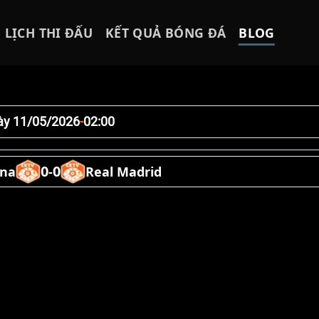
LỊCH THI ĐẤU
KẾT QUẢ BÓNG ĐÁ
BLOG
ày 11/05/2026
-
02:00
0
0
ona
-
Real Madrid