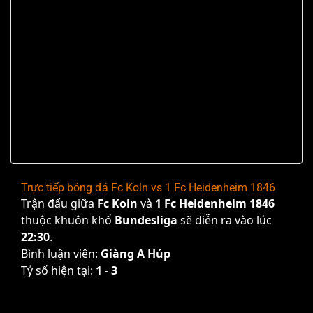
Trực tiếp bóng đá Fc Koln vs 1 Fc Heidenheim 1846
Trận đấu giữa
Fc Koln
và
1 Fc Heidenheim 1846
thuộc khuôn khổ
Bundesliga
sẽ diễn ra vào lúc
22:30
.
Bình luận viên:
Giàng A Húp
Tỷ số hiện tại:
1 - 3