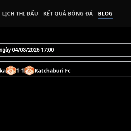
LỊCH THI ĐẤU
KẾT QUẢ BÓNG ĐÁ
BLOG
ngày 04/03/2026
-
17:00
1
1
ka
-
Ratchaburi Fc