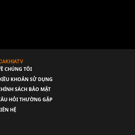
c
17:00
.
CAKHIATV
VỀ CHÚNG TÔI
ĐIỀU KHOẢN SỬ DỤNG
CHÍNH SÁCH BẢO MẬT
CÂU HỎI THƯỜNG GẶP
LIÊN HỆ