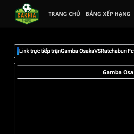
Chuyển
đến
TRANG CHỦ
BẢNG XẾP HẠNG
nội
dung
Link trực tiếp trận
Gamba Osaka
VS
Ratchaburi Fc
Gamba Osa