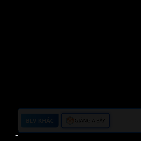
BLV KHÁC
GIÀNG A BẨY