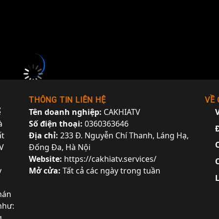
uộc khuôn khổ
French Ligue 1
sẽ diễn ra vào lúc
02:00
.
Đang tải video...
THÔNG TIN LIÊN HỆ
VỀ 
ể
Tên doanh nghiệp:
CAKHIATV
à
Số điện thoại:
0360363646
ất
Địa chỉ:
233 Đ. Nguyễn Chí Thanh, Láng Hạ,
LV
Đống Đa, Hà Nội
Website:
https://cakhiatv.services/
y
Mở cửa:
Tất cả các ngày trong tuần
hán
như:
g