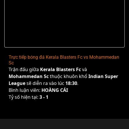
Trực tiếp bóng đá Kerala Blasters Fc vs Mohammedan
Sc
Trận đấu giữa
Kerala Blasters Fc
và
Mohammedan Sc
thuộc khuôn khổ
Indian Super
League
sẽ diễn ra vào lúc
18:30
.
Bình luận viên:
HOÀNG CÁI
Tỷ số hiện tại:
3 - 1