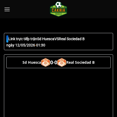
Chuyển
đến
nội
dung
Link trực tiếp trận
Sd Huesca
VS
Real Sociedad B
ngày 12/05/2026
-
01:30
0
0
Sd Huesca
-
Real Sociedad B