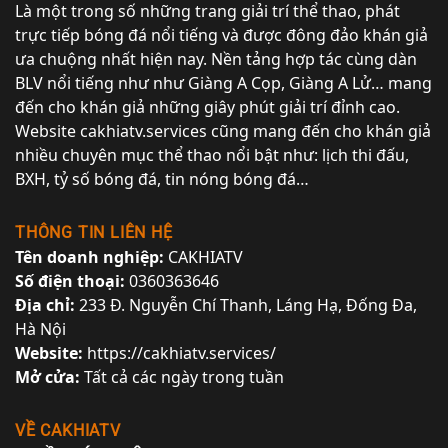
Là một trong số những trang giải trí thể thao, phát
trực tiếp bóng đá nổi tiếng và được đông đảo khán giả
ưa chuộng nhất hiện nay. Nền tảng hợp tác cùng dàn
BLV nổi tiếng như như Giàng A Cọp, Giàng A Lử… mang
đến cho khán giả những giây phút giải trí đỉnh cao.
Website
cakhiatv.services
cũng mang đến cho khán giả
nhiều chuyên mục thể thao nổi bật như: lịch thi đấu,
BXH, tỷ số bóng đá, tin nóng bóng đá…
THÔNG TIN LIÊN HỆ
Tên doanh nghiệp:
CAKHIATV
Số điện thoại:
0360363646
Địa chỉ:
233 Đ. Nguyễn Chí Thanh, Láng Hạ, Đống Đa,
Hà Nội
Website:
https://cakhiatv.services/
Mở cửa:
Tất cả các ngày trong tuần
VỀ CAKHIATV