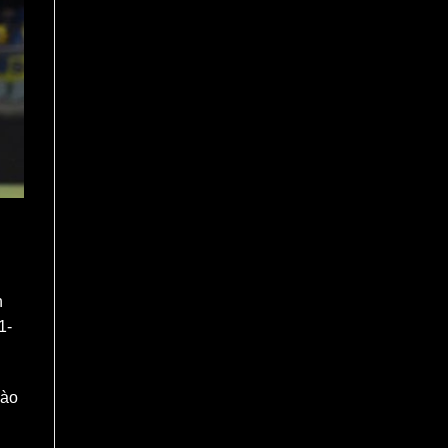
h
1-
vào