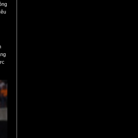
bóng
iêu
n
àng
ợc