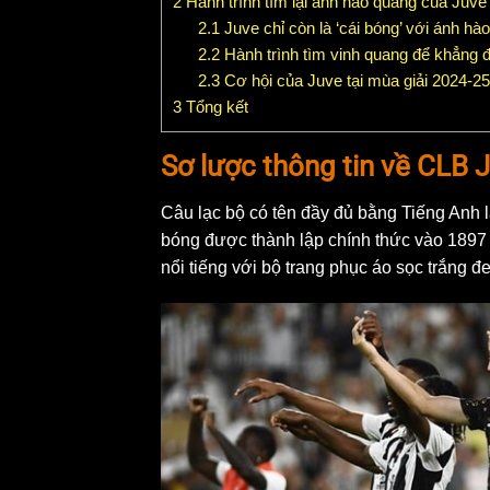
2
Hành trình tìm lại ánh hào quang của Juve
2.1
Juve chỉ còn là ‘cái bóng’ với ánh hà
2.2
Hành trình tìm vinh quang để khẳng đị
2.3
Cơ hội của Juve tại mùa giải 2024-25
3
Tổng kết
Sơ lược thông tin về CLB 
Câu lạc bộ có tên đầy đủ bằng Tiếng Anh 
bóng được thành lập chính thức vào 1897 v
nổi tiếng với bộ trang phục áo sọc trắng 