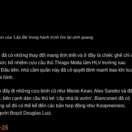
n của ‘Lão Bà’ trong hành trình tìm lại vinh quang
s
đã có những thay đổi mang tính triệt và ở đây là chiếc ghế chỉ
thức bổ nhiệm cựu cầu thủ Thiago Motta làm HLV trưởng sau
Đầu tiên, nhà cầm quân này đã có quyết định mạnh bạo khi lự
i hình.
đẩy đi những cựu binh cũ như Moise Kean, Alex Sandro và đ
, bên cạnh dàn cầu thủ trẻ ‘cây nhà lá vườn’, Bianconeri đã có
ong số đó có thể kể đến các bản hợp đồng như Koopmeiners,
gười Brazil Douglas Luiz.
-25