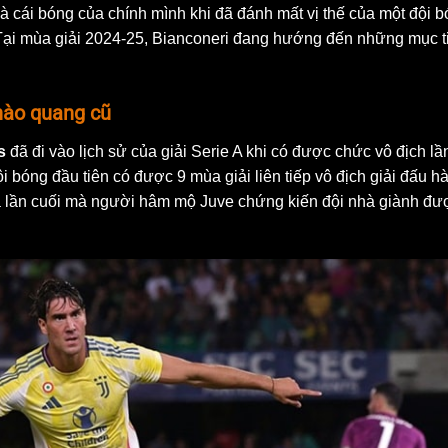
là cái bóng của chính mình khi đã đánh mất vị thế của một đội 
. Tại mùa giải 2024-25, Bianconeri đang hướng đến những mục t
 hào quang cũ
s
đã đi vào lịch sử của giải Serie A khi có được chức vô địch lầ
i bóng đầu tiên có được 9 mùa giải liên tiếp vô địch giải đấu h
 là lần cuối mà người hâm mộ Juve chứng kiến đội nhà giành đư