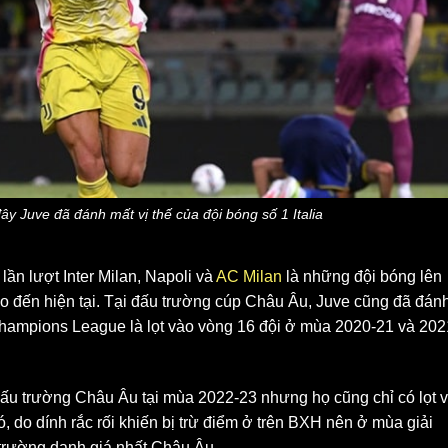
 Juve đã đánh mất vị thế của đội bóng số 1 Italia
ần lượt Inter Milan, Napoli và
AC Milan
là những đội bóng lên
cho đến hiện tại. Tại đấu trường cúp Châu Âu, Juve cũng đã đán
i Champions League là lọt vào vòng 16 đội ở mùa 2020-21 và 202
đấu trường Châu Âu tại mùa 2022-23 nhưng họ cũng chỉ có lọt 
, do dính rắc rối khiến bị trừ điểm ở trên BXH nên ở mùa giải
trường danh giá nhất Châu Âu.