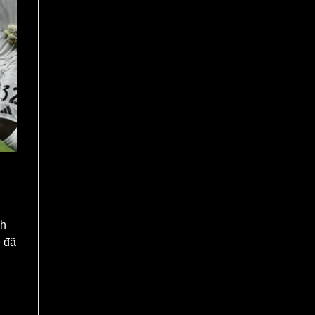
nh
e đã