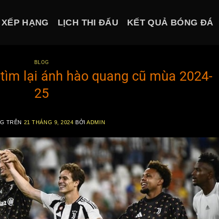
 XẾP HẠNG
LỊCH THI ĐẤU
KẾT QUẢ BÓNG ĐÁ
BLOG
 tìm lại ánh hào quang cũ mùa 2024-
25
NG TRÊN
21 THÁNG 9, 2024
BỞI
ADMIN